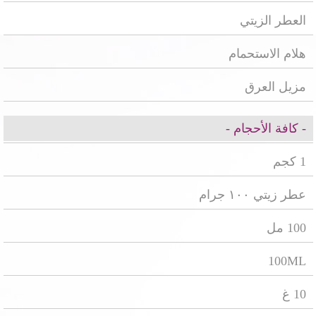
العطر الزيتي
هلام الاستحمام
مزيل العرق
- كافة الأحجام -
1 كجم
عطر زيتي ١٠٠ جرام
100 مل
100ML
10 غ