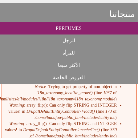
منتجاتنا
PERFUMES
Error message
للرجل
للمرأة
الأكثر مبيعا
العروض الخاصة
Notice
: Trying to get property of non-object in
i18n_taxonomy_localize_terms()
(line
1037
of
html/sites/all/modules/i18n/i18n_taxonomy/i18n_taxonomy.module
).
Warning
: array_flip(): Can only flip STRING and INTEGER
values! in
DrupalDefaultEntityController->load()
(line
173
of
/home/banafaa/public_html/includes/entity.inc
).
Warning
: array_flip(): Can only flip STRING and INTEGER
values! in
DrupalDefaultEntityController->cacheGet()
(line
350
of
/home/banafaa/public_html/includes/entity.inc
).