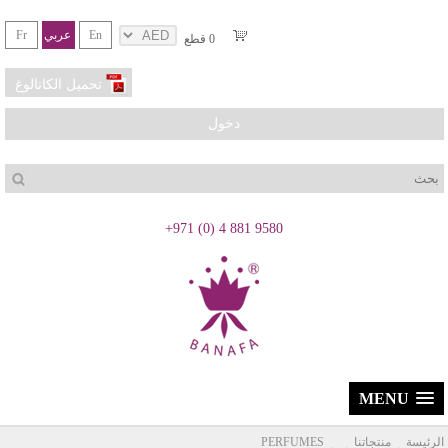
En
عربي
Fr
0
قطع
تحميل الكاتالوغ
دخول
بحث
+971 (0) 4 881 9580
MENU
الرئيسة
منتجاتنا
PERFUMES