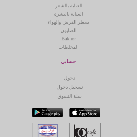
العناية بالشعر
العناية بالبشرة
معطر الفرش والهواء
الصابون
Bakhor
المخلطات
حسابي
دخول
تسجيل دخول
سلة التسوق