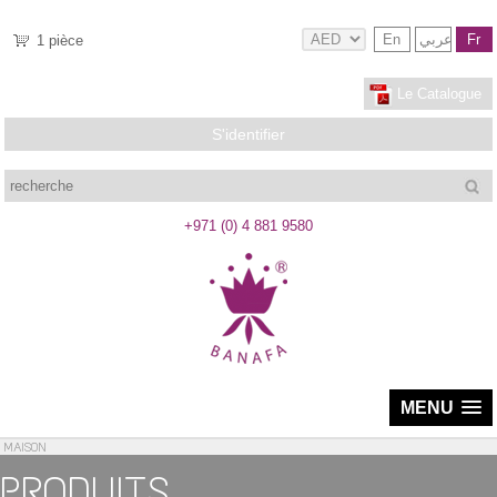
En
عربي
Fr
1
pièce
Le Catalogue
S'identifier
recherche
+971 (0) 4 881 9580
MENU
MAISON
PRODUITS